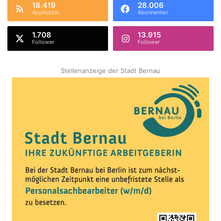
18.419
28.006
AppNutzer
Abonnenten
1.708
13.915
Follower
Follower
Stellenanzeige der Stadt Bernau