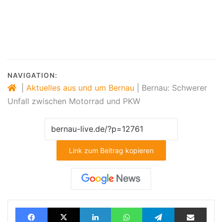
#Bernau #Barnim #Polizei #Unfall #Motorrad
#Nachrichten #BernauLIVE #Feuerwehr Bernau
NAVIGATION:
|
Aktuelles aus und um Bernau
|
Bernau: Schwerer
Unfall zwischen Motorrad und PKW
Link zum Beitrag kopieren
Facebook
X
LinkedIn
WhatsApp
Telegram
Teilen via E-Mail