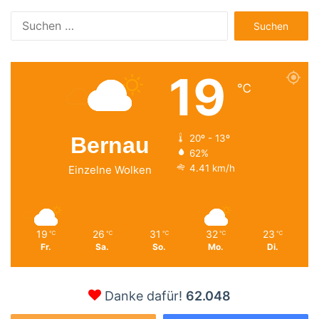
Suchen
nach:
19
℃
Bernau
20º - 13º
62%
4.41 km/h
Einzelne Wolken
19
26
31
32
23
℃
℃
℃
℃
℃
Fr.
Sa.
So.
Mo.
Di.
Danke dafür!
62.048