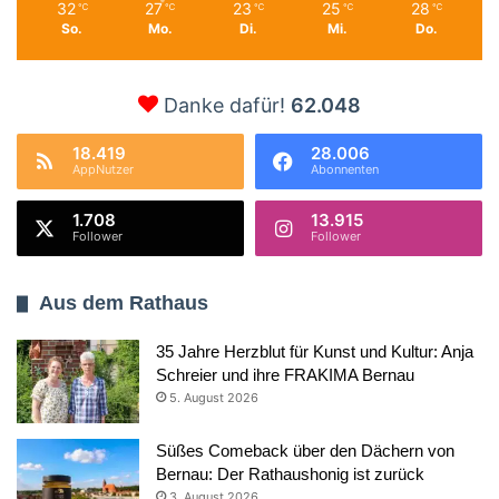
32
27
23
25
28
℃
℃
℃
℃
℃
So.
Mo.
Di.
Mi.
Do.
Danke dafür!
62.048
18.419
28.006
AppNutzer
Abonnenten
1.708
13.915
Follower
Follower
Aus dem Rathaus
35 Jahre Herzblut für Kunst und Kultur: Anja
Schreier und ihre FRAKIMA Bernau
5. August 2026
Süßes Comeback über den Dächern von
Bernau: Der Rathaushonig ist zurück
3. August 2026