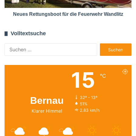
Neues Rettungsboot für die Feuerwehr Wandlitz
Volltextsuche
Suchen
nach:
15
℃
Bernau
32º - 13º
51%
2.83 km/h
Klarer Himmel