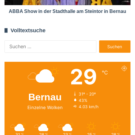
ABBA Show in der Stadthalle am Steintor in Bernau
Volltextsuche
Suchen
nach:
29
℃
Bernau
31º - 20º
43%
4.03 km/h
Einzelne Wolken
31
28
23
25
28
℃
℃
℃
℃
℃