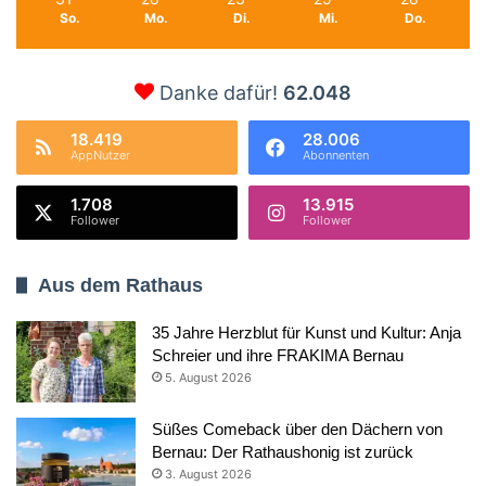
So.
Mo.
Di.
Mi.
Do.
Danke dafür!
62.048
18.419
28.006
AppNutzer
Abonnenten
1.708
13.915
Follower
Follower
Aus dem Rathaus
35 Jahre Herzblut für Kunst und Kultur: Anja
Schreier und ihre FRAKIMA Bernau
5. August 2026
Süßes Comeback über den Dächern von
Bernau: Der Rathaushonig ist zurück
3. August 2026