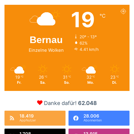
19
℃
Bernau
20º - 13º
62%
4.41 km/h
Einzelne Wolken
19
26
31
32
23
℃
℃
℃
℃
℃
Fr.
Sa.
So.
Mo.
Di.
Danke dafür!
62.048
18.419
28.006
AppNutzer
Abonnenten
1.708
13.915