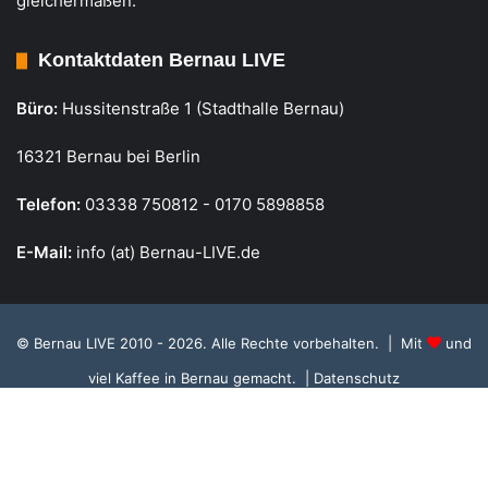
gleichermaßen.
Kontaktdaten Bernau LIVE
Büro:
Hussitenstraße 1 (Stadthalle Bernau)
16321 Bernau bei Berlin
Telefon:
03338 750812 - 0170 5898858
E-Mail:
info (at) Bernau-LIVE.de
© Bernau LIVE 2010 - 2026. Alle Rechte vorbehalten. | Mit
und
viel Kaffee in Bernau gemacht.
| Datenschutz
Cookie Richtlinie, Datenschutz und Einstellungen
RSS
Facebook
X
Instagram
S