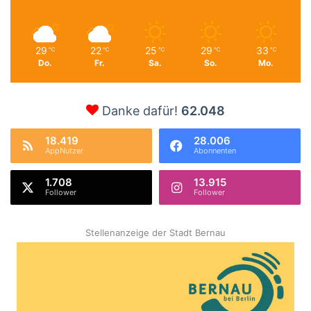
29
22
25
29
33
℃
℃
℃
℃
℃
Do.
Fr.
Sa.
So.
Mo.
Danke dafür!
62.048
18.419
28.006
AppNutzer
Abonnenten
1.708
13.915
Follower
Follower
Stellenanzeige der Stadt Bernau