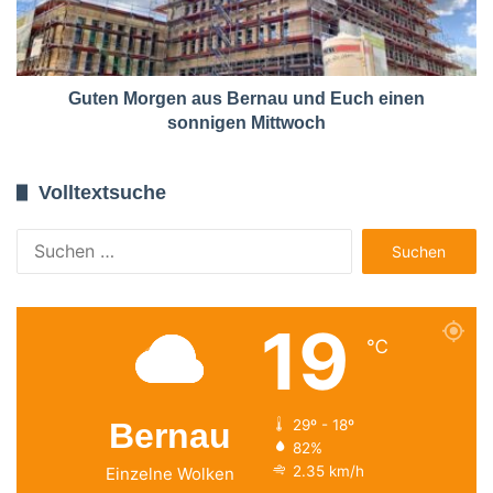
Guten Morgen aus Bernau und Euch einen
sonnigen Mittwoch
Volltextsuche
Suchen
nach:
19
℃
Bernau
29º - 18º
82%
2.35 km/h
Einzelne Wolken