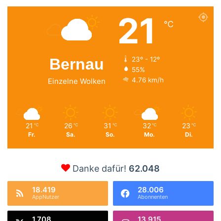
21
℃
Bernau
23º - 12º
55%
4.76 km/h
Einzelne Wolken
21
26
31
32
23
℃
℃
℃
℃
℃
Fr.
Sa.
So.
Mo.
Di.
Danke dafür!
62.048
18.419
28.006
AppNutzer
Abonnenten
1.708
13.915