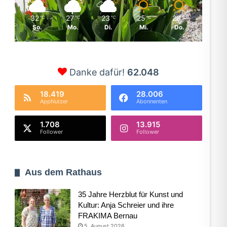
32
27
23
25
28
℃
℃
℃
℃
℃
So.
Mo.
Di.
Mi.
Do.
Danke dafür!
62.048
18.419
28.006
AppNutzer
Abonnenten
1.708
13.915
Follower
Follower
Aus dem Rathaus
35 Jahre Herzblut für Kunst und
Kultur: Anja Schreier und ihre
FRAKIMA Bernau
5. August 2026