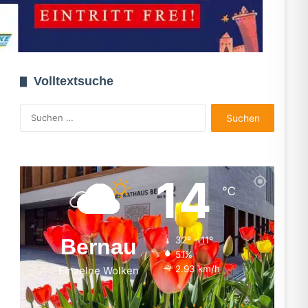
Volltextsuche
Suchen
nach:
14
℃
Bernau
32º - 11º
51%
2.93 km/h
Einzelne Wolken