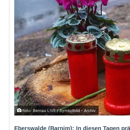
Foto: Bernau LIVE / Symbolbild - Archiv
Eberswalde (Barnim): In diesen Tagen präs