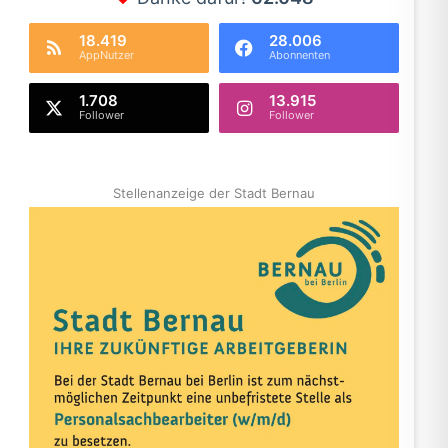
18.419
28.006
AppNutzer
Abonnenten
1.708
13.915
Follower
Follower
Stellenanzeige der Stadt Bernau