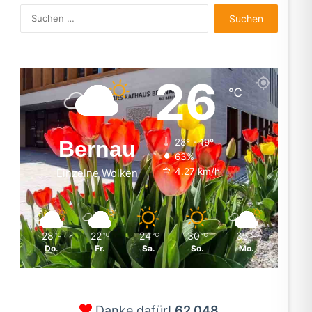
Suchen
nach:
26
℃
Bernau
28º - 19º
63%
4.27 km/h
Einzelne Wolken
28
22
24
30
35
℃
℃
℃
℃
℃
Do.
Fr.
Sa.
So.
Mo.
Danke dafür!
62.048