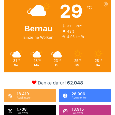
29
℃
Bernau
31º - 20º
43%
4.03 km/h
Einzelne Wolken
31
28
23
25
28
℃
℃
℃
℃
℃
So.
Mo.
Di.
Mi.
Do.
Danke dafür!
62.048
18.419
28.006
AppNutzer
Abonnenten
1.708
13.915
Follower
Follower