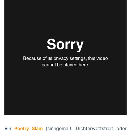
Ein
Poetry Slam
(sinngemäß: Dichterwettstreit oder