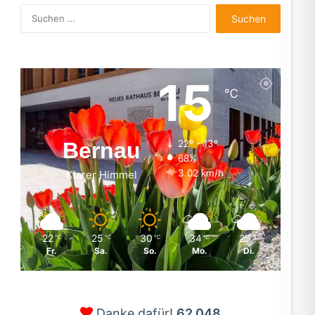
Suchen
nach:
15
℃
Bernau
22º - 13º
68%
3.02 km/h
Klarer Himmel
22
25
30
34
25
℃
℃
℃
℃
℃
Fr.
Sa.
So.
Mo.
Di.
Danke dafür!
62.048