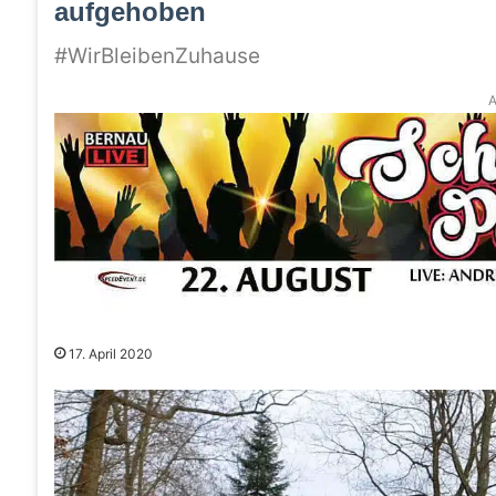
aufgehoben
#WirBleibenZuhause
A
17. April 2020