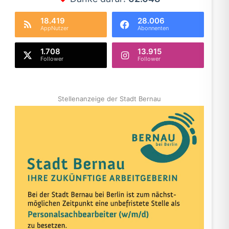
18.419
28.006
AppNutzer
Abonnenten
1.708
13.915
Follower
Follower
Stellenanzeige der Stadt Bernau