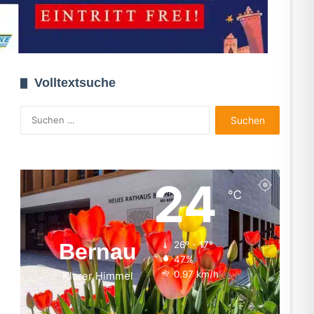
Volltextsuche
Suchen
nach:
24
℃
Bernau
26º - 17º
47%
0.97 km/h
Klarer Himmel