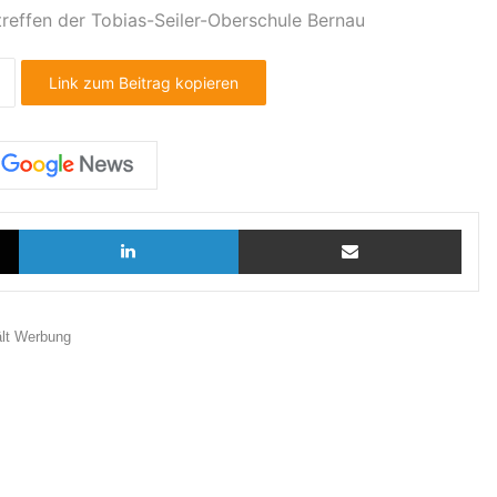
reffen der Tobias-Seiler-Oberschule Bernau
Link zum Beitrag kopieren
X
LinkedIn
Teilen via E-Mail
ält Werbung