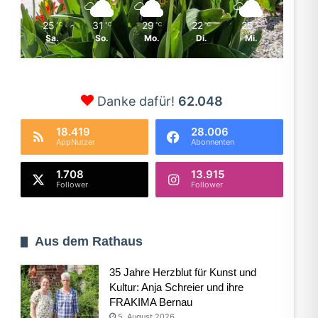
25
31
29
22
25
℃
℃
℃
℃
℃
Sa.
So.
Mo.
Di.
Mi.
Danke dafür!
62.048
18.419
28.006
AppNutzer
Abonnenten
1.708
13.915
Follower
Follower
Aus dem Rathaus
35 Jahre Herzblut für Kunst und
Kultur: Anja Schreier und ihre
FRAKIMA Bernau
5. August 2026