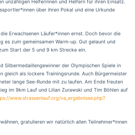
 unzähligen Helferinnen und Helfern für ihren Einsatz.
ssportler*innen über ihren Pokal und eine Urkunde
 die Erwachsenen Läufer*innen ernst. Doch bevor die
ging es zum gemeinsamen Warm-up. Gut gelaunt und
zum Start der 5 und 9 km Strecke ein.
nd Silbermedaillengewinner der Olympischen Spiele in
n gleich als lockere Trainingsrunde. Auch Bürgermeister
lometer lange See-Runde mit zu laufen. Am Ende freuten
Sieg im 9km Lauf und Lilian Zurawski und Tim Böhlen auf
tps://www.strassenlauf.org/va_ergebnisse.php?
wähnen, gratulieren wir natürlich allen Teilnehmer*innen