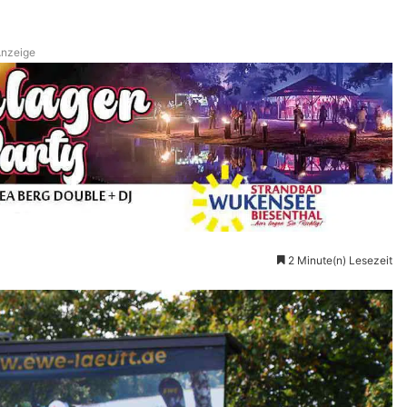
nzeige
2 Minute(n) Lesezeit