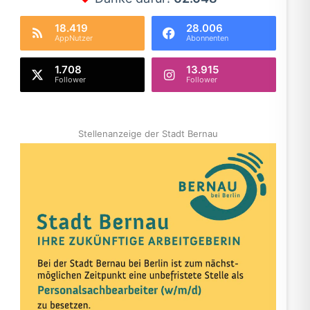
18.419
28.006
AppNutzer
Abonnenten
1.708
13.915
Follower
Follower
Stellenanzeige der Stadt Bernau