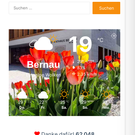
Suchen
nach:
19
℃
Bernau
29º - 18º
83%
2.35 km/h
Einzelne Wolken
29
22
25
29
33
℃
℃
℃
℃
℃
Do.
Fr.
Sa.
So.
Mo.
Danke dafür!
62.048