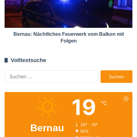
Bernau: Nächtliches Feuerwerk vom Balkon mit
Folgen
Volltextsuche
Suchen
nach:
19
℃
Bernau
25º - 15º
65%