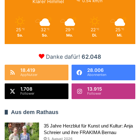
0.54 km/h
Klarer Himmel
25
32
29
22
25
℃
℃
℃
℃
℃
Sa.
So.
Mo.
Di.
Mi.
Danke dafür!
62.048
18.419
28.006
AppNutzer
Abonnenten
1.708
13.915
Follower
Follower
Aus dem Rathaus
35 Jahre Herzblut für Kunst und Kultur: Anja
Schreier und ihre FRAKIMA Bernau
5. August 2026