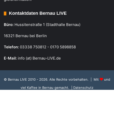
Kontaktdaten Bernau LIVE
Büro:
Hussitenstraße 1 (Stadthalle Bernau)
16321 Bernau bei Berlin
Telefon:
03338 750812 - 0170 5898858
E-Mail:
info (at) Bernau-LIVE.de
© Bernau LIVE 2010 - 2026. Alle Rechte vorbehalten. | Mit
und
viel Kaffee in Bernau gemacht.
| Datenschutz
Cookie Richtlinie, Datenschutz und Einstellungen
RSS
Facebook
X
Instagram
S