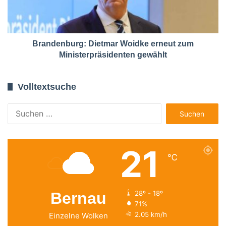
Brandenburg: Dietmar Woidke erneut zum
Ministerpräsidenten gewählt
Volltextsuche
Suchen
nach:
21
℃
Bernau
28º - 18º
71%
2.05 km/h
Einzelne Wolken