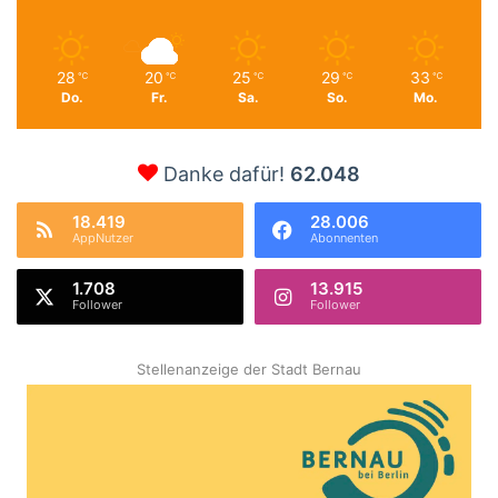
28
20
25
29
33
℃
℃
℃
℃
℃
Do.
Fr.
Sa.
So.
Mo.
Danke dafür!
62.048
18.419
28.006
AppNutzer
Abonnenten
1.708
13.915
Follower
Follower
Stellenanzeige der Stadt Bernau