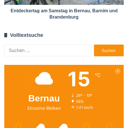
Entdeckertag am Samstag in Bernau, Barnim und
Brandenburg
Volltextsuche
Suchen
nach:
15
℃
Bernau
26º - 10º
58%
1.41 km/h
Einzelne Wolken