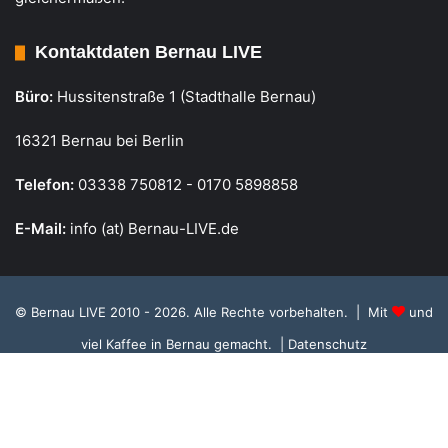
Kontaktdaten Bernau LIVE
Büro:
Hussitenstraße 1 (Stadthalle Bernau)
16321 Bernau bei Berlin
Telefon:
03338 750812 - 0170 5898858
E-Mail:
info (at) Bernau-LIVE.de
© Bernau LIVE 2010 - 2026. Alle Rechte vorbehalten. | Mit
und
viel Kaffee in Bernau gemacht.
| Datenschutz
Cookie Richtlinie, Datenschutz und Einstellungen
RSS
Facebook
X
Instagram
S