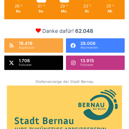
26
31
29
23
25
℃
℃
℃
℃
℃
Sa.
So.
Mo.
Di.
Mi.
Danke dafür!
62.048
18.419
28.006
AppNutzer
Abonnenten
1.708
13.915
Follower
Follower
Stellenanzeige der Stadt Bernau