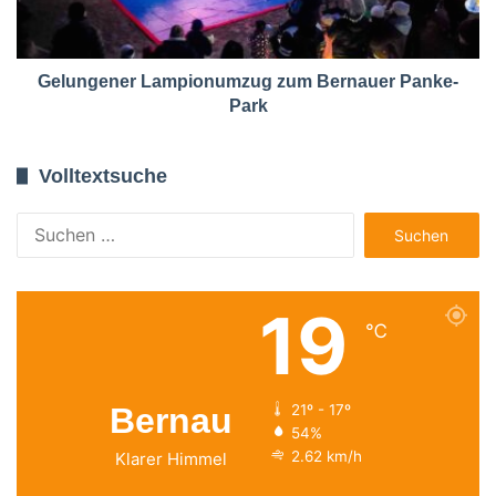
Gelungener Lampionumzug zum Bernauer Panke-
Park
Volltextsuche
Suchen
nach:
19
℃
Bernau
21º - 17º
54%
2.62 km/h
Klarer Himmel