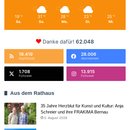
19
31
28
23
25
℃
℃
℃
℃
℃
Sa.
So.
Mo.
Di.
Mi.
Danke dafür!
62.048
18.419
28.006
AppNutzer
Abonnenten
1.708
13.915
Follower
Follower
Aus dem Rathaus
35 Jahre Herzblut für Kunst und Kultur: Anja
Schreier und ihre FRAKIMA Bernau
5. August 2026