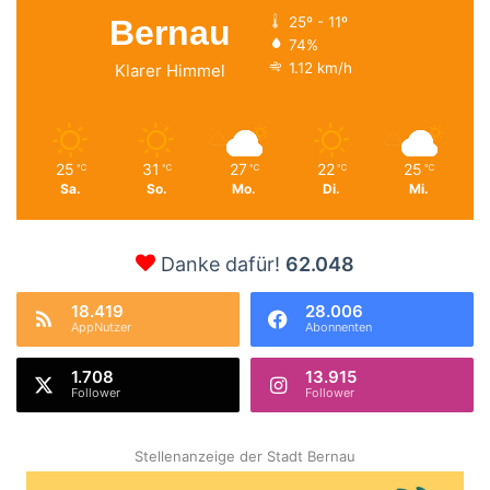
Bernau
25º - 11º
74%
1.12 km/h
Klarer Himmel
25
31
27
22
25
℃
℃
℃
℃
℃
Sa.
So.
Mo.
Di.
Mi.
Danke dafür!
62.048
18.419
28.006
AppNutzer
Abonnenten
1.708
13.915
Follower
Follower
Stellenanzeige der Stadt Bernau