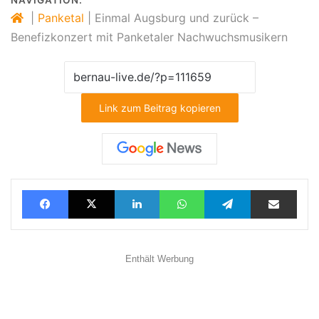
NAVIGATION:
|
Panketal
|
Einmal Augsburg und zurück –
Benefizkonzert mit Panketaler Nachwuchsmusikern
Link zum Beitrag kopieren
Facebook
X
LinkedIn
WhatsApp
Telegram
Teilen via E-Mail
Enthält Werbung