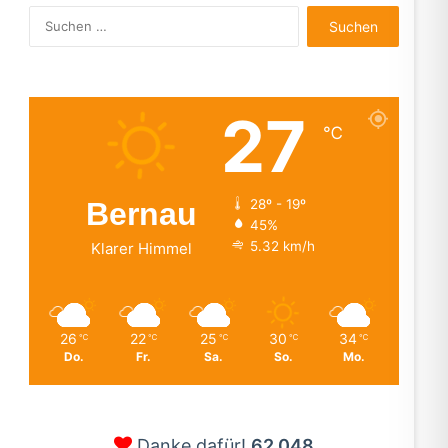
Suchen
nach:
27
℃
Bernau
28º - 19º
45%
5.32 km/h
Klarer Himmel
26
22
25
30
34
℃
℃
℃
℃
℃
Do.
Fr.
Sa.
So.
Mo.
Danke dafür!
62.048