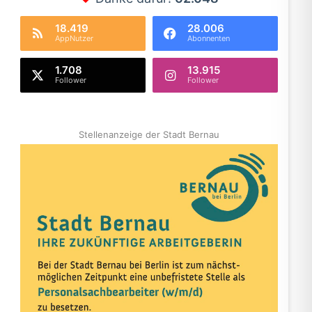
18.419
28.006
AppNutzer
Abonnenten
1.708
13.915
Follower
Follower
Stellenanzeige der Stadt Bernau