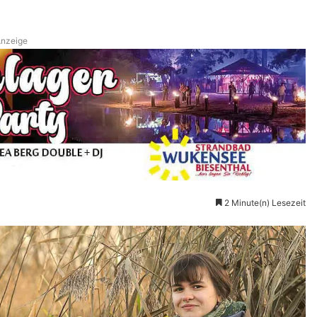
nzeige
2 Minute(n) Lesezeit