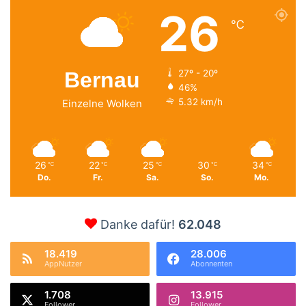
26
℃
Bernau
27º - 20º
46%
5.32 km/h
Einzelne Wolken
26
22
25
30
34
℃
℃
℃
℃
℃
Do.
Fr.
Sa.
So.
Mo.
Danke dafür!
62.048
18.419
28.006
AppNutzer
Abonnenten
1.708
13.915
Follower
Follower