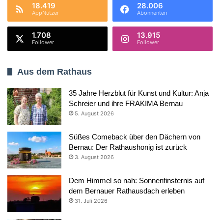
18.419
28.006
AppNutzer
Abonnenten
1.708
13.915
Follower
Follower
Aus dem Rathaus
35 Jahre Herzblut für Kunst und Kultur: Anja
Schreier und ihre FRAKIMA Bernau
5. August 2026
Süßes Comeback über den Dächern von
Bernau: Der Rathaushonig ist zurück
3. August 2026
Dem Himmel so nah: Sonnenfinsternis auf
dem Bernauer Rathausdach erleben
31. Juli 2026