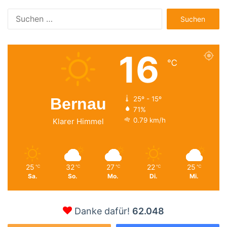
Suchen
nach:
16
℃
Bernau
25º - 15º
71%
0.79 km/h
Klarer Himmel
25
32
27
22
25
℃
℃
℃
℃
℃
Sa.
So.
Mo.
Di.
Mi.
Danke dafür!
62.048