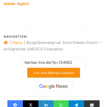
wieder täglich
NAVIGATION:
|
Natur
|
Biosphärenreservat Schorfheide-Chorin –
erfolgreiche UNESCO Evaluation
Link zum Beitrag kopieren
Facebook
X
LinkedIn
WhatsApp
Telegram
Teilen via E-Mail