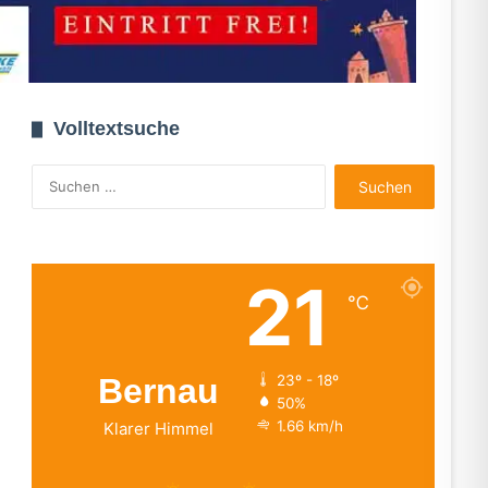
Volltextsuche
Suchen
nach:
21
℃
Bernau
23º - 18º
50%
1.66 km/h
Klarer Himmel