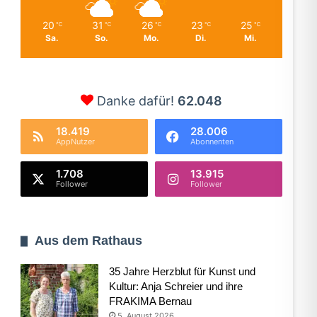
20
31
26
23
25
℃
℃
℃
℃
℃
Sa.
So.
Mo.
Di.
Mi.
Danke dafür!
62.048
18.419
28.006
AppNutzer
Abonnenten
1.708
13.915
Follower
Follower
Aus dem Rathaus
35 Jahre Herzblut für Kunst und
Kultur: Anja Schreier und ihre
FRAKIMA Bernau
5. August 2026