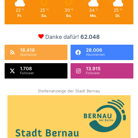
22
25
30
34
25
℃
℃
℃
℃
℃
Fr.
Sa.
So.
Mo.
Di.
Danke dafür!
62.048
18.419
28.006
AppNutzer
Abonnenten
1.708
13.915
Follower
Follower
Stellenanzeige der Stadt Bernau