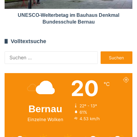
UNESCO-Welterbetag im Bauhaus Denkmal
Bundesschule Bernau
Volltextsuche
Suchen
nach:
20
℃
Bernau
22º - 13º
61%
4.53 km/h
Einzelne Wolken