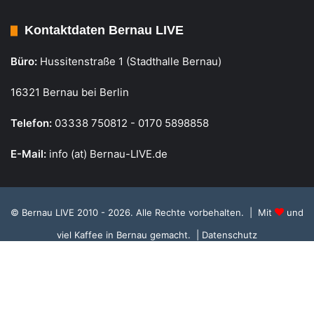
Kontaktdaten Bernau LIVE
Büro:
Hussitenstraße 1 (Stadthalle Bernau)
16321 Bernau bei Berlin
Telefon:
03338 750812 - 0170 5898858
E-Mail:
info (at) Bernau-LIVE.de
© Bernau LIVE 2010 - 2026. Alle Rechte vorbehalten. | Mit
und
viel Kaffee in Bernau gemacht.
| Datenschutz
Cookie Richtlinie, Datenschutz und Einstellungen
RSS
Facebook
X
Instagram
S