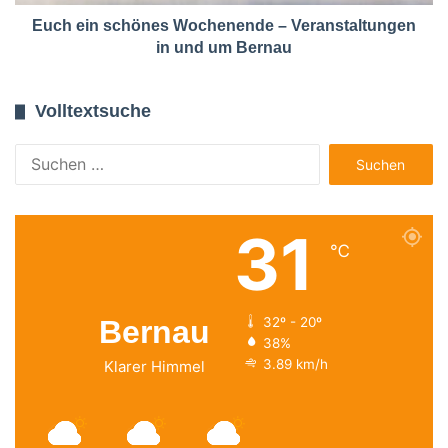
Euch ein schönes Wochenende – Veranstaltungen
in und um Bernau
Volltextsuche
Suchen
nach:
31
℃
Bernau
32º - 20º
38%
3.89 km/h
Klarer Himmel