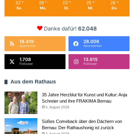
32
28
23
25
28
℃
℃
℃
℃
℃
So.
Mo.
Di.
Mi.
Do.
Danke dafür!
62.048
18.419
28.006
AppNutzer
Abonnenten
1.708
13.915
Follower
Follower
Aus dem Rathaus
35 Jahre Herzblut für Kunst und Kultur: Anja
Schreier und ihre FRAKIMA Bernau
5. August 2026
Süßes Comeback über den Dächern von
Bernau: Der Rathaushonig ist zurück
3. August 2026