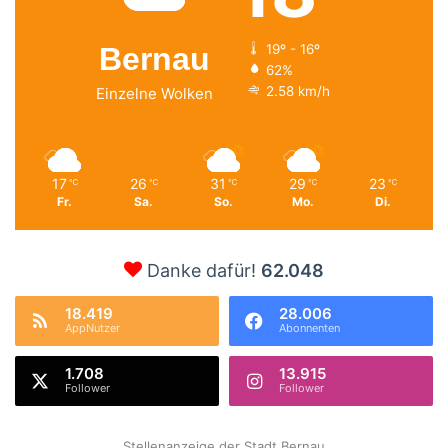
Bernau
19º - 16º
62%
2.58 km/h
Einzelne Wolken
17
26
31
29
23
℃
℃
℃
℃
℃
Fr.
Sa.
So.
Mo.
Di.
Danke dafür!
62.048
18.419
28.006
AppNutzer
Abonnenten
1.708
13.915
Follower
Follower
Stellenanzeige der Stadt Bernau