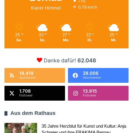
71%
0.79 km/h
Klarer Himmel
25
32
27
22
25
℃
℃
℃
℃
℃
Sa.
So.
Mo.
Di.
Mi.
Danke dafür!
62.048
18.419
28.006
AppNutzer
Abonnenten
1.708
13.915
Follower
Follower
Aus dem Rathaus
35 Jahre Herzblut für Kunst und Kultur: Anja
Schreier und ihre FRAKIMA Bernau