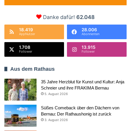
Danke dafür!
62.048
18.419
28.006
AppNutzer
Abonnenten
1.708
13.915
Follower
Follower
Aus dem Rathaus
35 Jahre Herzblut für Kunst und Kultur: Anja
Schreier und ihre FRAKIMA Bernau
5. August 2026
Süßes Comeback über den Dächern von
Bernau: Der Rathaushonig ist zurück
3. August 2026