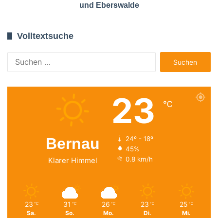
und Eberswalde
Volltextsuche
Suchen
nach:
23
℃
Bernau
24º - 18º
45%
0.8 km/h
Klarer Himmel
23
31
26
23
25
℃
℃
℃
℃
℃
Sa.
So.
Mo.
Di.
Mi.