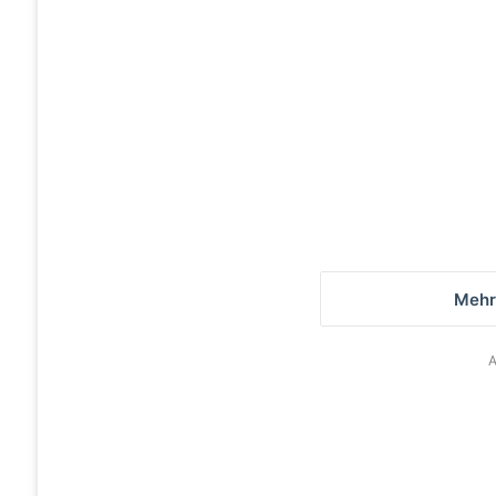
Einbruch-Update: Das E-
Center in Bernau bleibt
heute geschlossen
Mehr
A