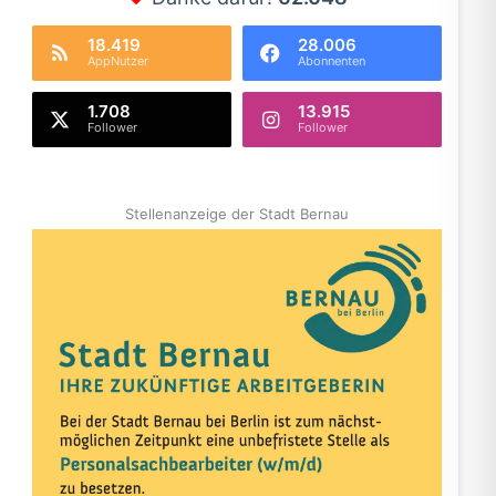
18.419
28.006
AppNutzer
Abonnenten
1.708
13.915
Follower
Follower
Stellenanzeige der Stadt Bernau