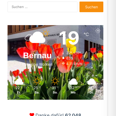
Suchen
nach:
19
℃
Bernau
22º - 16º
63%
4.11 km/h
Einzelne Wolken
22
25
31
32
23
℃
℃
℃
℃
℃
Fr.
Sa.
So.
Mo.
Di.
Danke dafür!
62.048