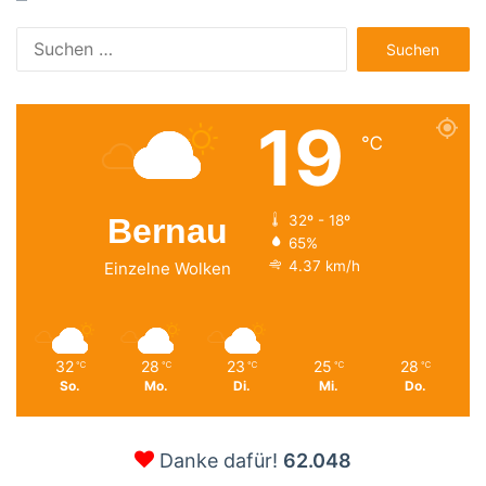
Suchen
nach:
19
℃
Bernau
32º - 18º
65%
4.37 km/h
Einzelne Wolken
32
28
23
25
28
℃
℃
℃
℃
℃
So.
Mo.
Di.
Mi.
Do.
Danke dafür!
62.048