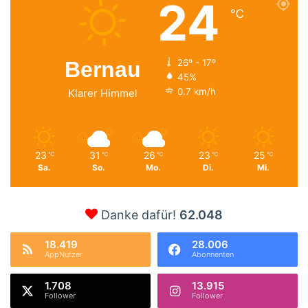
24
℃
Bernau
26º - 17º
45%
0.7 km/h
Klarer Himmel
23
31
26
23
25
℃
℃
℃
℃
℃
Sa.
So.
Mo.
Di.
Mi.
Danke dafür!
62.048
18.419
28.006
AppNutzer
Abonnenten
1.708
13.915
Follower
Follower