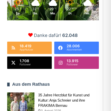
25
32
29
22
25
℃
℃
℃
℃
℃
Sa.
So.
Mo.
Di.
Mi.
Danke dafür!
62.048
18.419
28.006
AppNutzer
Abonnenten
1.708
13.915
Follower
Follower
Aus dem Rathaus
35 Jahre Herzblut für Kunst und
Kultur: Anja Schreier und ihre
FRAKIMA Bernau
5. August 2026