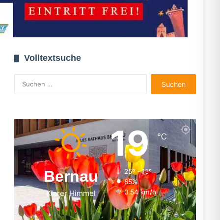
Volltextsuche
Suchen
nach:
19
℃
Bernau
25º - 15º
65%
0.54 km/h
Klarer Himmel