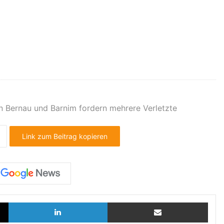
in Bernau und Barnim fordern mehrere Verletzte
Link zum Beitrag kopieren
X
LinkedIn
Teilen via E-Mail