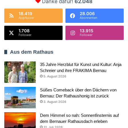
Danke dafür!
62.048
18.419
28.006
AppNutzer
Abonnenten
1.708
13.915
Follower
Follower
Aus dem Rathaus
35 Jahre Herzblut für Kunst und Kultur: Anja
Schreier und ihre FRAKIMA Bernau
5. August 2026
Süßes Comeback über den Dächern von
Bernau: Der Rathaushonig ist zurück
3. August 2026
Dem Himmel so nah: Sonnenfinsternis auf
dem Bernauer Rathausdach erleben
31. Juli 2026