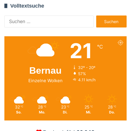
Volltextsuche
Suchen
nach:
21
℃
Bernau
32º - 20º
57%
4.11 km/h
Einzelne Wolken
32
28
23
25
28
℃
℃
℃
℃
℃
So.
Mo.
Di.
Mi.
Do.