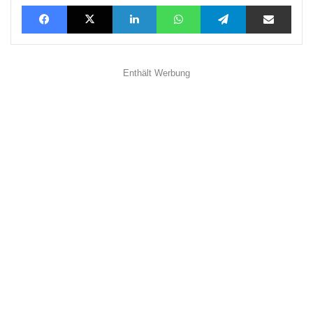
Facebook
X
LinkedIn
WhatsApp
Telegram
Teilen via E-Mail
Enthält Werbung