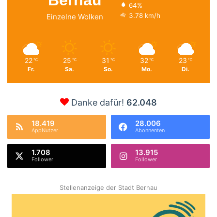
64%
3.78 km/h
Einzelne Wolken
22
25
31
32
23
℃
℃
℃
℃
℃
Fr.
Sa.
So.
Mo.
Di.
Danke dafür!
62.048
18.419
28.006
AppNutzer
Abonnenten
1.708
13.915
Follower
Follower
Stellenanzeige der Stadt Bernau