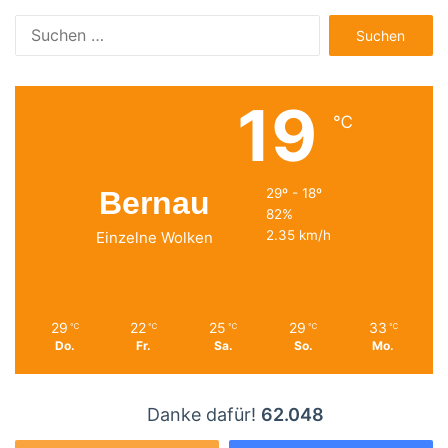
Suchen
nach:
19
℃
Bernau
29º - 18º
82%
2.35 km/h
Einzelne Wolken
29
22
25
29
33
℃
℃
℃
℃
℃
Do.
Fr.
Sa.
So.
Mo.
Danke dafür!
62.048