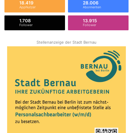
18.419
28.006
AppNutzer
Abonnenten
1.708
13.915
Follower
Follower
Stellenanzeige der Stadt Bernau