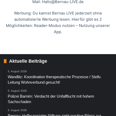
Mail:
Hallo@Bernau-LIVE.de
Werbung: Du kannst Bernau LIVE jederzeit ohne
automatisierte Werbung lesen. Hierfür gibt es 2
Möglichkeiten: Reader-Modus nutzen – Nutzung unserer
App.
Aktuelle Beiträge
5. August 2026
Wandlitz: Koordination therapeutische Prozesse / Stellv.
Leitung Wohnverbund gesucht!
5. August 2026
Polizei Barnim: Verdacht der Unfallflucht mit hohem
Sachschaden
5. August 2026
Bernau: Hoffnungstaler Stiftung zieht positive Bilanz zur