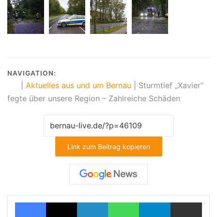
NAVIGATION:
|
Aktuelles aus und um Bernau
|
Sturmtief „Xavier“
fegte über unsere Region – Zahlreiche Schäden
Link zum Beitrag kopieren
Facebook
X
LinkedIn
WhatsApp
Telegram
Teilen via E-Mail