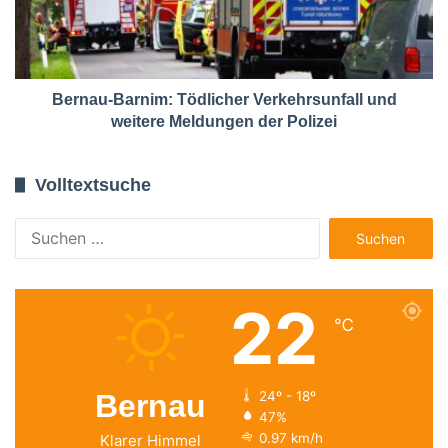
Bernau-Barnim: Tödlicher Verkehrsunfall und
weitere Meldungen der Polizei
Volltextsuche
Suchen
nach:
22
℃
Bernau
24º - 18º
47%
0.97 km/h
Klarer Himmel