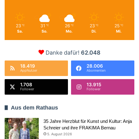
23
31
26
23
25
℃
℃
℃
℃
℃
Sa.
So.
Mo.
Di.
Mi.
Danke dafür!
62.048
18.419
28.006
AppNutzer
Abonnenten
1.708
13.915
Follower
Follower
Aus dem Rathaus
35 Jahre Herzblut für Kunst und Kultur: Anja
Schreier und ihre FRAKIMA Bernau
5. August 2026