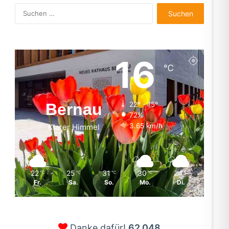
Suchen
nach:
16
℃
Bernau
22º - 15º
72%
3.65 km/h
Klarer Himmel
22
25
31
30
24
℃
℃
℃
℃
℃
Fr.
Sa.
So.
Mo.
Di.
Danke dafür!
62.048