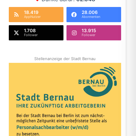
18.419
28.006
AppNutzer
Abonnenten
1.708
13.915
Follower
Follower
Stellenanzeige der Stadt Bernau