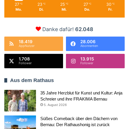
27
23
25
27
30
℃
℃
℃
℃
℃
Mo.
Di.
Mi.
Do.
Fr.
Danke dafür!
62.048
18.419
28.006
AppNutzer
Abonnenten
1.708
13.915
Follower
Follower
Aus dem Rathaus
35 Jahre Herzblut für Kunst und Kultur: Anja
Schreier und ihre FRAKIMA Bernau
5. August 2026
Süßes Comeback über den Dächern von
Bernau: Der Rathaushonig ist zurück