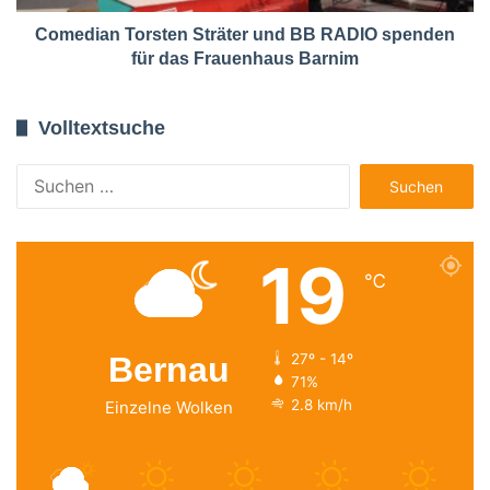
Comedian Torsten Sträter und BB RADIO spenden
für das Frauenhaus Barnim
Volltextsuche
Suchen
nach:
19
℃
Bernau
27º - 14º
71%
2.8 km/h
Einzelne Wolken