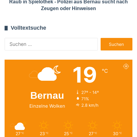
Raub in Spielothek - Polizei aus Bernau sucht nach
Zeugen oder Hinweisen
Volltextsuche
Suchen
nach:
19
℃
Bernau
27º - 14º
71%
2.8 km/h
Einzelne Wolken
27
23
25
27
30
℃
℃
℃
℃
℃