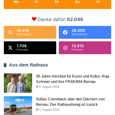
Mo.
Di.
Mi.
Do.
Fr.
Danke dafür!
62.048
18.419
28.006
AppNutzer
Abonnenten
1.708
13.915
Follower
Follower
Aus dem Rathaus
35 Jahre Herzblut für Kunst und Kultur: Anja
Schreier und ihre FRAKIMA Bernau
5. August 2026
Süßes Comeback über den Dächern von
Bernau: Der Rathaushonig ist zurück
3. August 2026