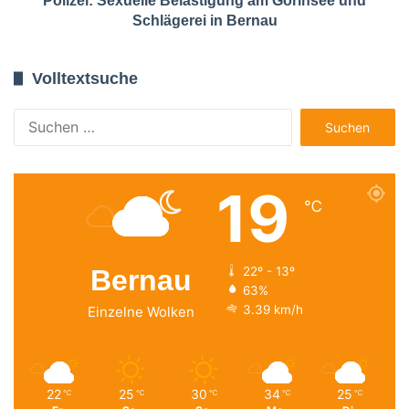
Polizei: Sexuelle Belästigung am Gorinsee und
Schlägerei in Bernau
Volltextsuche
Suchen
nach:
19
℃
Bernau
22º - 13º
63%
3.39 km/h
Einzelne Wolken
22
25
30
34
25
℃
℃
℃
℃
℃