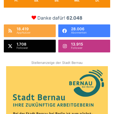
Fr.
Sa.
So.
Mo.
Di.
Danke dafür!
62.048
18.419
28.006
AppNutzer
Abonnenten
1.708
13.915
Follower
Follower
Stellenanzeige der Stadt Bernau