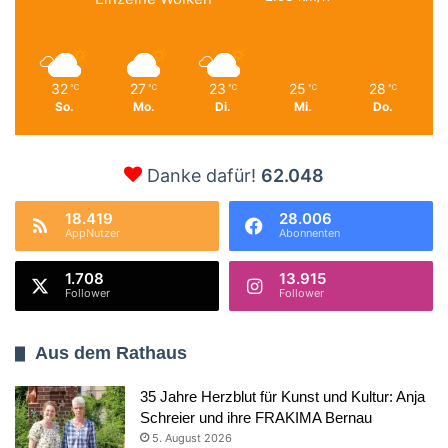
32
27
23
25
28
℃
℃
℃
℃
℃
So.
Mo.
Di.
Mi.
Do.
Danke dafür!
62.048
18.419
28.006
AppNutzer
Abonnenten
1.708
13.915
Follower
Follower
Aus dem Rathaus
35 Jahre Herzblut für Kunst und Kultur: Anja
Schreier und ihre FRAKIMA Bernau
5. August 2026