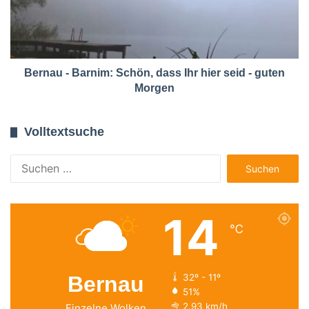
Bernau - Barnim: Schön, dass Ihr hier seid - guten
Morgen
Volltextsuche
Suchen
nach:
14
℃
Bernau
32º - 11º
51%
2.93 km/h
Einzelne Wolken