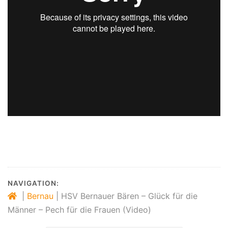
NAVIGATION:
|
Bernau
|
HSV Bernauer Bären – Glück für die
Männer – Pech für die Frauen (Video)