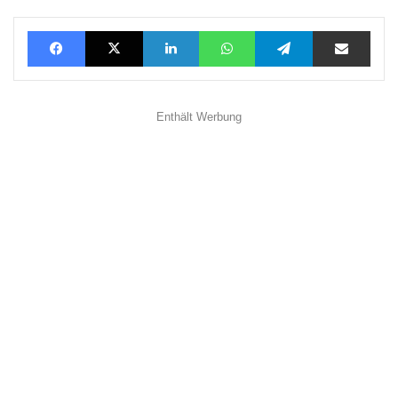
Facebook
X
LinkedIn
WhatsApp
Telegram
Teilen via E-Mail
Enthält Werbung