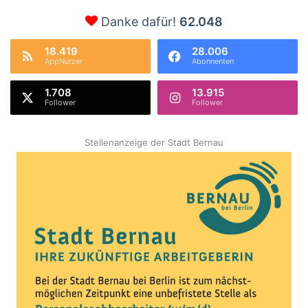
Danke dafür!
62.048
18.419
28.006
AppNutzer
Abonnenten
1.708
13.915
Follower
Follower
Stellenanzeige der Stadt Bernau