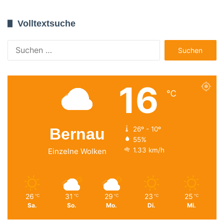
Volltextsuche
Suchen
nach:
16
℃
Bernau
26º - 10º
55%
1.33 km/h
Einzelne Wolken
26
31
29
23
25
℃
℃
℃
℃
℃
Sa.
So.
Mo.
Di.
Mi.