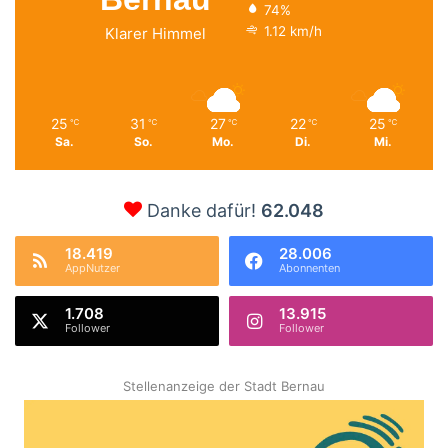
74%
1.12 km/h
Klarer Himmel
25
31
27
22
25
℃
℃
℃
℃
℃
Sa.
So.
Mo.
Di.
Mi.
Danke dafür!
62.048
18.419
28.006
AppNutzer
Abonnenten
1.708
13.915
Follower
Follower
Stellenanzeige der Stadt Bernau