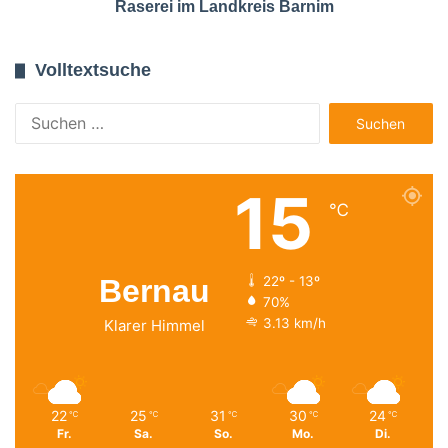
Raserei im Landkreis Barnim
Volltextsuche
Suchen
nach:
15
℃
Bernau
22º - 13º
70%
3.13 km/h
Klarer Himmel
22
25
31
30
24
℃
℃
℃
℃
℃
Fr.
Sa.
So.
Mo.
Di.