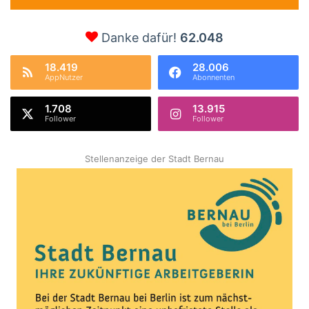
Danke dafür!
62.048
18.419
28.006
AppNutzer
Abonnenten
1.708
13.915
Follower
Follower
Stellenanzeige der Stadt Bernau