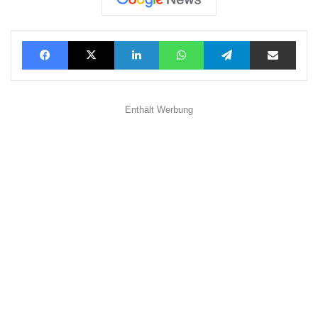
Facebook
X
LinkedIn
WhatsApp
Telegram
Teilen via E-Mail
Enthält Werbung