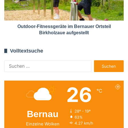
Outdoor-Fitnessgeräte im Bernauer Ortsteil
Birkholzaue aufgestellt
Volltextsuche
Suchen
nach:
26
℃
Bernau
28º - 19º
63%
4.27 km/h
Einzelne Wolken