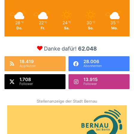
28
22
24
30
35
℃
℃
℃
℃
℃
Do.
Fr.
Sa.
So.
Mo.
Danke dafür!
62.048
18.419
28.006
AppNutzer
Abonnenten
1.708
13.915
Follower
Follower
Stellenanzeige der Stadt Bernau