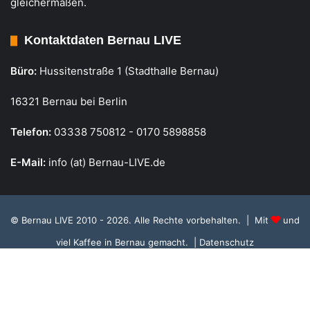
gleichermaßen.
Kontaktdaten Bernau LIVE
Büro:
Hussitenstraße 1 (Stadthalle Bernau)
16321 Bernau bei Berlin
Telefon:
03338 750812 - 0170 5898858
E-Mail:
info (at) Bernau-LIVE.de
© Bernau LIVE 2010 - 2026. Alle Rechte vorbehalten. | Mit
und
viel Kaffee in Bernau gemacht.
| Datenschutz
Cookie Richtlinie, Datenschutz und Einstellungen
RSS
Facebook
X
Instagram
S