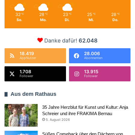
32
28
23
25
28
℃
℃
℃
℃
℃
So.
Mo.
Di.
Mi.
Do.
Danke dafür!
62.048
18.419
28.006
AppNutzer
Abonnenten
1.708
13.915
Follower
Follower
Aus dem Rathaus
35 Jahre Herzblut für Kunst und Kultur: Anja
Schreier und ihre FRAKIMA Bernau
5. August 2026
Süßes Comeback über den Dächern von