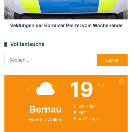
Meldungen der Barnimer Polizei vom Wochenende
Volltextsuche
Suchen
nach:
19
℃
Bernau
32º - 18º
65%
4.37 km/h
Einzelne Wolken