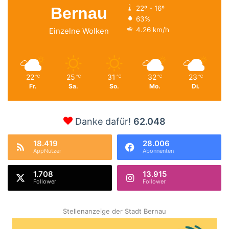
Bernau
22º - 16º
63%
4.26 km/h
Einzelne Wolken
22
25
31
32
23
℃
℃
℃
℃
℃
Fr.
Sa.
So.
Mo.
Di.
Danke dafür!
62.048
18.419
28.006
AppNutzer
Abonnenten
1.708
13.915
Follower
Follower
Stellenanzeige der Stadt Bernau