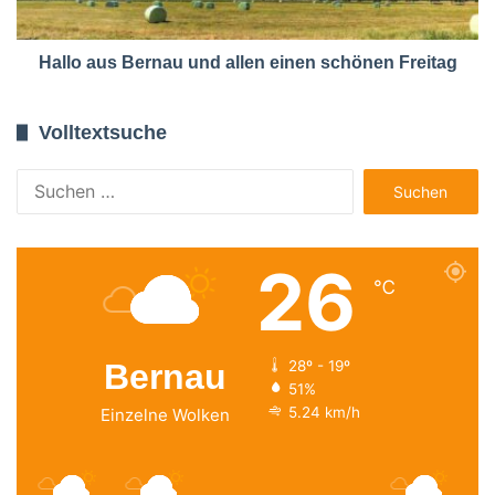
Hallo aus Bernau und allen einen schönen Freitag
Volltextsuche
Suchen
nach:
26
℃
Bernau
28º - 19º
51%
5.24 km/h
Einzelne Wolken