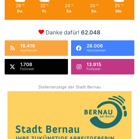
28
22
24
30
35
℃
℃
℃
℃
℃
Do.
Fr.
Sa.
So.
Mo.
Danke dafür!
62.048
18.419
28.006
AppNutzer
Abonnenten
1.708
13.915
Follower
Follower
Stellenanzeige der Stadt Bernau