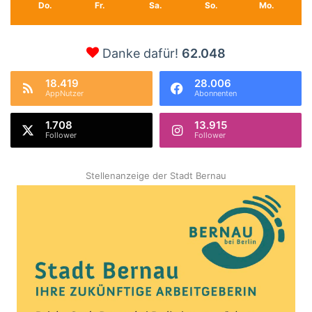
Do.
Fr.
Sa.
So.
Mo.
Danke dafür!
62.048
18.419
28.006
AppNutzer
Abonnenten
1.708
13.915
Follower
Follower
Stellenanzeige der Stadt Bernau