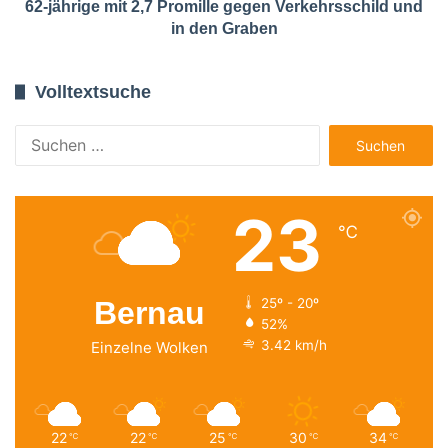
62-jährige mit 2,7 Promille gegen Verkehrsschild und
in den Graben
Volltextsuche
Suchen
nach:
23
℃
Bernau
25º - 20º
52%
3.42 km/h
Einzelne Wolken
22
22
25
30
34
℃
℃
℃
℃
℃