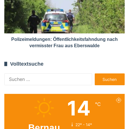
Polizeimeldungen: Öffentlichkeitsfahndung nach
vermisster Frau aus Eberswalde
Volltextsuche
Suchen
nach:
14
℃
Bernau
22º - 14º