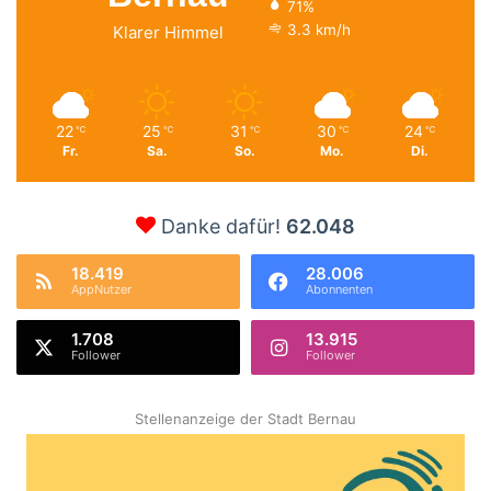
71%
3.3 km/h
Klarer Himmel
22
25
31
30
24
℃
℃
℃
℃
℃
Fr.
Sa.
So.
Mo.
Di.
Danke dafür!
62.048
18.419
28.006
AppNutzer
Abonnenten
1.708
13.915
Follower
Follower
Stellenanzeige der Stadt Bernau