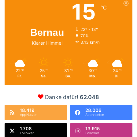
15
℃
Bernau
22º - 13º
70%
3.13 km/h
Klarer Himmel
22
25
31
30
24
℃
℃
℃
℃
℃
Fr.
Sa.
So.
Mo.
Di.
Danke dafür!
62.048
18.419
28.006
AppNutzer
Abonnenten
1.708
13.915
Follower
Follower