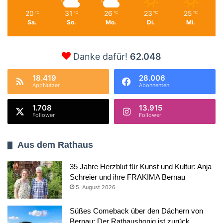
20
31
26
23
25
℃
℃
℃
℃
℃
Sa.
So.
Mo.
Di.
Mi.
Danke dafür!
62.048
18.419
28.006
AppNutzer
Abonnenten
1.708
13.915
Follower
Follower
Aus dem Rathaus
35 Jahre Herzblut für Kunst und Kultur: Anja
Schreier und ihre FRAKIMA Bernau
5. August 2026
Süßes Comeback über den Dächern von
Bernau: Der Rathaushonig ist zurück