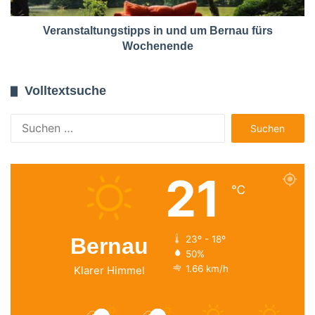
Veranstaltungstipps in und um Bernau fürs
Wochenende
Volltextsuche
Suchen
nach:
21
℃
Bernau
23º - 18º
50%
1.66 km/h
Klarer Himmel